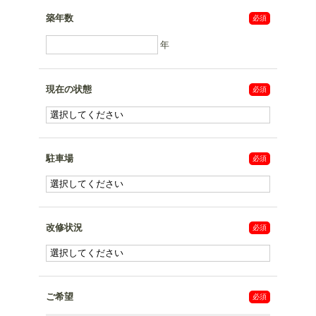
築年数
年
現在の状態
駐車場
改修状況
ご希望